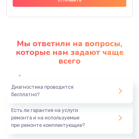
1000 руб.
Заказать
Ремонт материнской платы
4500 руб.
Мы ответили на вопросы,
Заказать
которые нам задают чаще
всего
Профилактическая чистка
1000 руб.
Заказать
Диагностика проводится
бесплатно?
Прошивка BIOS
1920 руб.
Есть ли гарантия на услуги
Заказать
ремонта и на используемые
при ремонте комплектующие?
Замена северного моста
1440 руб.