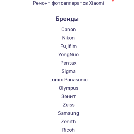
Ремонт фотоаппаратов Xiaomi
Заказать
Ремонт фотоаппаратов LUMIX
Бренды
Ремонт фотоаппаратов Kodak
Замена сенсорного датчика
Ремонт фотоаппаратов Blackmagic
Canon
1300 руб.
Nikon
Заказать
Fujifilm
YongNuo
Замена сигнальной лампы
Pentax
1200 руб.
Sigma
Заказать
Lumix Panasonic
Olympus
Замена системной платы
Зенит
1500 руб.
Zeiss
Заказать
Samsung
Zenith
Замена температурного датчика
Ricoh
2500 руб.