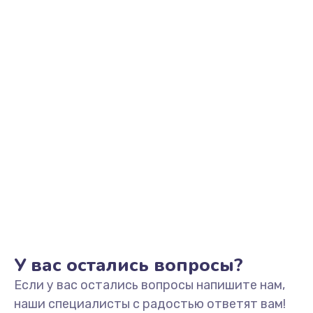
Заказать
Замена видеоадаптера (видеокарты)
1800 руб.
Заказать
Замена, перепайка чипа
1300 руб.
Заказать
Замена HDMI-разъема
650 руб.
Заказать
У вас остались вопросы?
Если у вас остались вопросы напишите нам,
Замена/Pемонт карбюратора
наши специалисты с радостью ответят вам!
1300 руб.