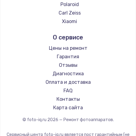
Polaroid
Заказать
Carl Zeiss
Xiaomi
Замена электроконфорки
LUMIX
1300 руб.
О сервисе
Kodak
Заказать
Blackmagic
Цены на ремонт
Гарантия
Техобслуживание
Отзывы
900 руб.
Диагностика
Заказать
Оплата и доставка
FAQ
Установка / подключение / демонтаж
Контакты
1300 руб.
Карта сайта
Заказать
© foto-iq.ru
2026
— Ремонт фотоаппаратов.
Прошивка
1400 руб.
Сервисный центр foto-iq.ru является пост гарантийным (не