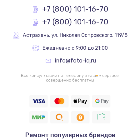
Заказать
+7 (800) 101-16-70
+7 (800) 101-16-70
Замена реле
1000 руб.
Астрахань
,
 ул. Николая Островского, 119/8
Заказать
Ежедневно с 9:00 до 21:00
Замена термопредохранителя
info@foto-iq.ru
700 руб.
Заказать
Все консультации по телефону в нашем сервисе
совершенно бесплатны
Замена ТЭНа
2500 руб.
Заказать
Замена шнура
Ремонт популярных брендов
1400 руб.