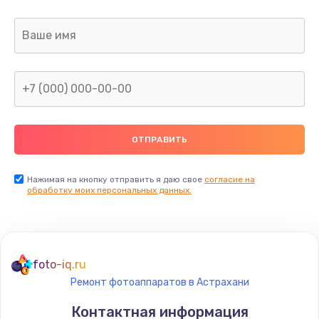
Заказать
Ремонт капиллярной трубки
400 руб.
Заказать
Замена блока питания
1000 руб.
Заказать
Нажимая на кнопку отправить я даю свое
согласие на
обработку моих персональных данных.
Прошивка / разблокировка
900 руб.
Заказать
foto-iq.ru
Ремонт фотоаппаратов в Астрахани
Замена термостата
Контактная информация
1200 руб.