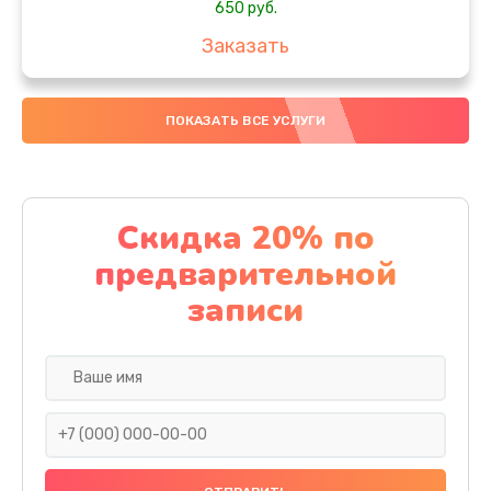
650 руб.
Заказать
Замена аккумулятора
ПОКАЗАТЬ ВСЕ УСЛУГИ
4000 руб.
Заказать
Замена материнской платы
Скидка 20% по
1100 руб.
предварительной
Заказать
записи
Замена масла
750 руб.
Заказать
Замена праймера