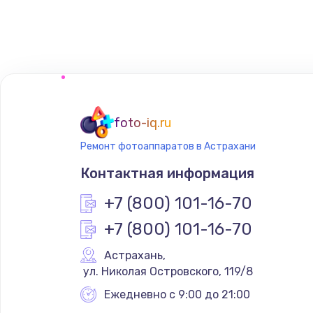
Замена сенсорного датчика
Замена сигнальной лампы
Замена системной платы
foto-iq.ru
Ремонт фотоаппаратов в Астрахани
Замена температурного датчик
Контактная информация
Замена электроконфорки
+7 (800) 101-16-70
+7 (800) 101-16-70
Техобслуживание
Астрахань
,
 ул. Николая Островского, 119/8
Установка / подключение / дем
Ежедневно с 9:00 до 21:00