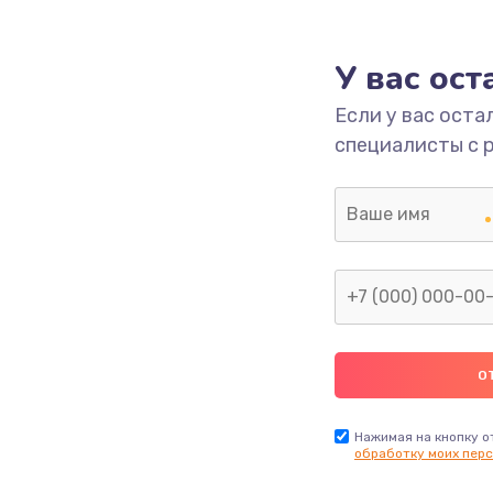
1000 руб.
Заказ
У вас ос
700 руб.
Заказ
Если у вас оста
специалисты с 
2500 руб.
Заказ
1400 руб.
Заказ
модуля
600 руб.
Заказ
1100 руб.
Заказ
900 руб.
Заказ
Нажимая на кнопку о
обработку моих перс
нфорки