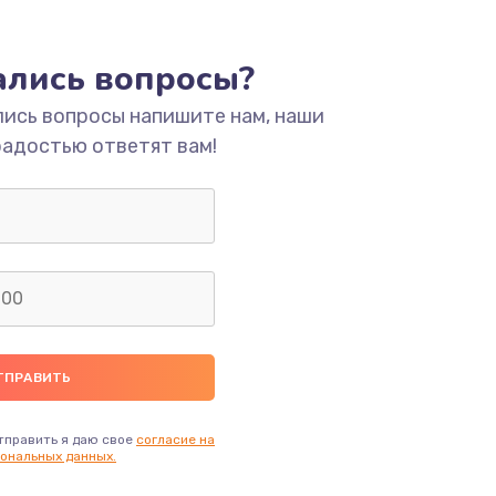
ать
тались вопросы?
ать
лись вопросы напишите нам, наши
радостью ответят вам!
ать
ать
ать
ать
ать
тправить я даю свое
согласие на
ональных данных.