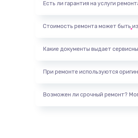
Есть ли гарантия на услуги ремон
Замена видеоадаптера (видеок
Замена, перепайка чипа
Стоимость ремонта может быть и
Замена HDMI-разъема
Какие документы выдает сервисны
Замена/Pемонт карбюратора
При ремонте используются оригин
Ремонт капиллярной трубки
Замена блока питания
Возможен ли срочный ремонт? Мог
Прошивка / разблокировка
Замена термостата