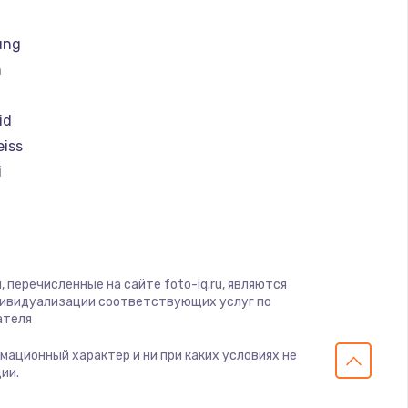
ать
ung
ать
h
ать
id
eiss
ать
i
ать
magic
ать
 перечисленные на сайте foto-iq.ru, являются
дивидуализации соответствующих услуг по
ать
ателя
рмационный характер и ни при каких условиях не
ать
ии.