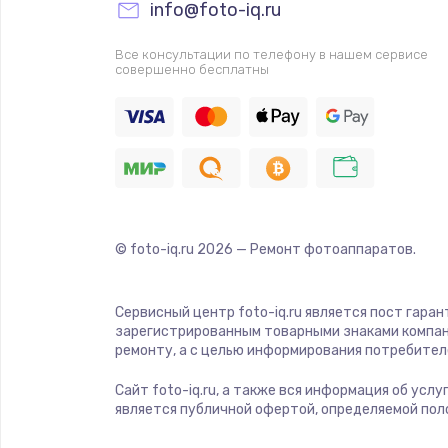
Прошивка
info@foto-iq.ru
Все консультации по телефону в нашем сервисе
Ремонт платы электроники
совершенно бесплатны
Комплексная чистка
Замена датчиков
Замена шнура питания
© foto-iq.ru
2026
— Ремонт фотоаппаратов.
Ремонт кнопки
Сервисный центр foto-iq.ru является пост гара
зарегистрированным товарными знаками компан
Настройка
ремонту, а с целью информирования потребител
Сайт foto-iq.ru, а также вся информация об усл
Ремонт корпуса
является публичной офертой, определяемой пол