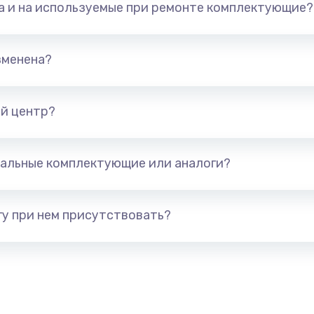
та и на используемые при ремонте комплектующие?
арты)
1800 руб.
Заказ
1300 руб.
Заказ
зменена?
650 руб.
Заказ
й центр?
1300 руб.
Заказ
альные комплектующие или аналоги?
400 руб.
Заказ
1000 руб.
Заказ
у при нем присутствовать?
900 руб.
Заказ
1200 руб.
Заказ