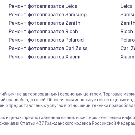
1400 руб.
Заказ
Ремонт фотоаппаратов Leica
Leica
Ремонт фотоаппаратов Samsung
Sams
1400 руб.
Заказ
Ремонт фотоаппаратов Zenith
Zenit
Ремонт фотоаппаратов Ricoh
Ricoh
580 руб.
Заказ
Ремонт фотоаппаратов Polaroid
Polaro
Ремонт фотоаппаратов Carl Zeiss
Carl Z
500 руб.
Заказ
Ремонт фотоаппаратов Xiaomi
Xiaom
Ремонт фотоаппаратов LUMIX
LUMIX
1000 руб.
Заказ
Ремонт фотоаппаратов Kodak
Kodak
Ремонт фотоаппаратов Blackmagic
Black
700 руб.
Заказ
нтийным (не авторизованным) сервисным центром. Торговые марки,
ий правообладателей. Обозначения используется не с целью ин
600 руб.
Заказ
ей о предоставляемых услугах в отношении техники правооблад
угах и ценах, предоставленная на нём, носит исключительно инфо
850 руб.
Заказ
ожениями Статьи 437 Гражданского кодекса Российской Федерац