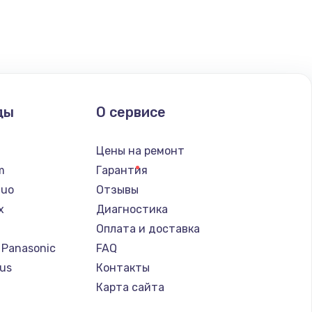
ать
ать
ать
ды
О сервисе
ать
n
Цены на ремонт
ать
lm
Гарантия
Nuo
Отзывы
ать
x
Диагностика
Оплата и доставка
ать
 Panasonic
FAQ
us
Контакты
ать
т
Карта сайта